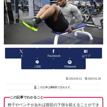
X
Facebook
はてブ
LINE
Pinterest
2013.04.11
2024.01.28
この記事は
約6分
で読めます。
この記事でわかること
椅子やベンチがあれば腹筋の下側を鍛えることができ