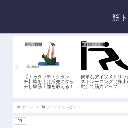
筋ト
腹部筋トレ
筋トレ基礎知識
ム・ダン
【トゥタッチ・クラン
簡単なアイソメトリッ
ス】片方
チ】脚を上げ爪先にタッ
ストレーニング（静止
る
チし腹筋上部を鍛える！
動）で筋力アップ
ホーム
プロテインレビュー
PR