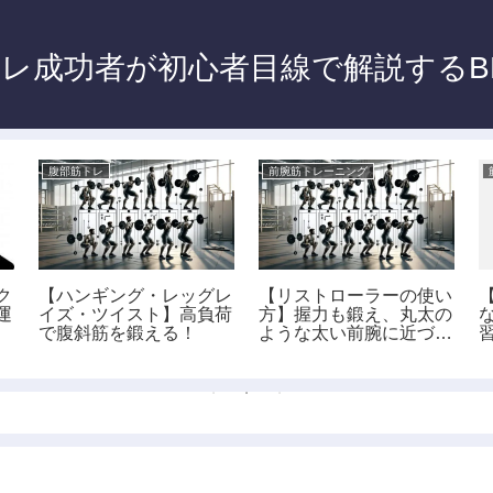
レ成功者が初心者目線で解説するB
腹部筋トレ
前腕筋トレーニング
ク
【ハンギング・レッグレ
【リストローラーの使い
運
イズ・ツイスト】高負荷
方】握力も鍛え、丸太の
で腹斜筋を鍛える！
ような太い前腕に近づけ
る！