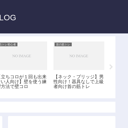
LOG
筋トレ初心者
首の筋トレ
腹部筋トレ
【立ちコロが１回も出来
【ネック・ブリッジ】男
【シー
ない人向け】壁を使う練
性向け！器具なしで上級
ズ】椅
習方法で壁コロ
者向け首の筋トレ
部と腸