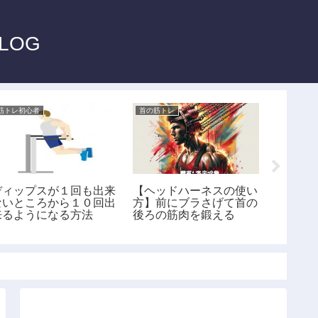
LOG
筋トレ初心者
首の筋トレ
首の筋トレ
【ネッ
性向け
者向け
ディップスが１回も出来
【ヘッドハーネスの使い
ないところから１０回出
方】前にブラさげて首の
来るようになる方法
後ろの筋肉を鍛える