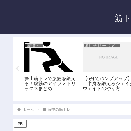
筋ト
ガイド
腹部筋トレ
筋トレのトレーニング器具ガイド
トの効果
静止筋トレで腹筋を鍛え
【6分でバンプアップ
カ月使っ
る！腹筋のアイソメトリ
上半身を鍛えるシェイ
を書く
ックスまとめ
ウェイトのやり方
ホーム
背中の筋トレ
PR